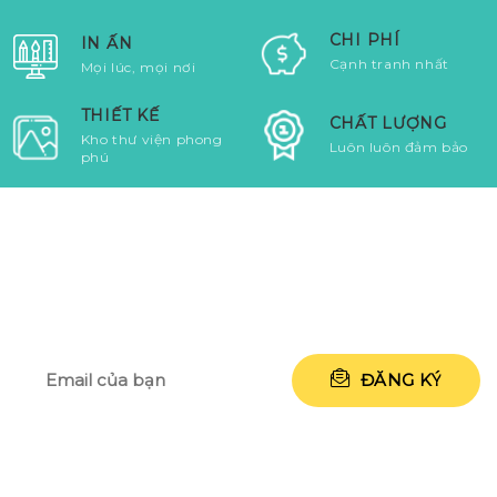
CHI PHÍ
IN ẤN
Cạnh tranh nhất
Mọi lúc, mọi nơi
THIẾT KẾ
CHẤT LƯỢNG
Kho thư viện phong
Luôn luôn đảm bảo
phú
NHẬP ĐỊA CHỈ EMAIL CỦA BẠN ĐỂ
NHẬN NGAY 50.000 VNĐ