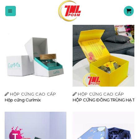
Skip
to
content
HỘP CỨNG CAO CẤP
HỘP CỨNG CAO CẤP
Hộp cứng Curlmix
HỘP CỨNG ĐÔNG TRÙNG HẠ TH