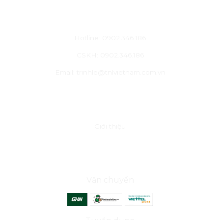
CHĂM SÓC KHÁCH HÀNG
Hotline: 0902.346.186
CSKH: 0902.346.186
Email: trinhle@tnlvietnam.com.vn
VỀ CHÚNG TÔI
Giới thiệu
ĐỐI TÁC
Vận chuyển