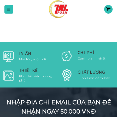
Skip
to
content
CHI PHÍ
IN ẤN
Cạnh tranh nhất
Mọi lúc, mọi nơi
THIẾT KẾ
CHẤT LƯỢNG
Kho thư viện phong
Luôn luôn đảm bảo
phú
NHẬP ĐỊA CHỈ EMAIL CỦA BẠN ĐỂ
NHẬN NGAY 50.000 VNĐ