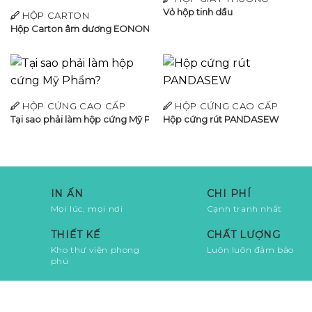
Vỏ hộp tinh dầu
HỘP CARTON
Hộp Carton âm dương EONONPRO
HỘP CỨNG CAO CẤP
HỘP CỨNG CAO CẤP
Tại sao phải làm hộp cứng Mỹ Phẩm?
Hộp cứng rút PANDASEW
IN ẤN
CHI PHÍ
Mọi lúc, mọi nơi
Cạnh tranh nhất
THIẾT KẾ
CHẤT LƯỢNG
Kho thư viện phong
Luôn luôn đảm bảo
phú