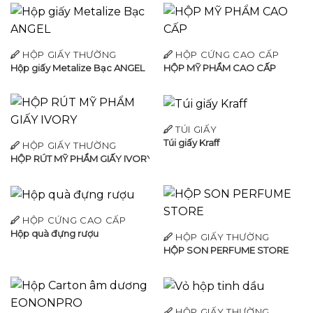
HỘP GIẤY THƯỜNG
HỘP CỨNG CAO CẤP
Hộp giấy Metalize Bạc ANGEL
HỘP MỸ PHẨM CAO CẤP
TÚI GIẤY
Túi giấy Kraff
HỘP GIẤY THƯỜNG
HỘP RÚT MỸ PHẨM GIẤY IVORY
HỘP CỨNG CAO CẤP
Hộp quà đựng rượu
HỘP GIẤY THƯỜNG
HỘP SON PERFUME STORE
HỘP GIẤY THƯỜNG