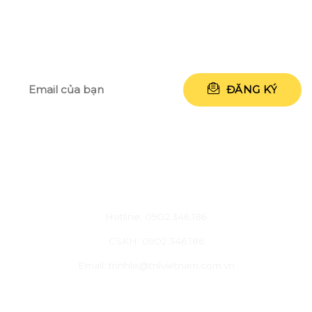
NHẬP ĐỊA CHỈ EMAIL CỦA BẠN ĐỂ
NHẬN NGAY 50.000 VNĐ
CHĂM SÓC KHÁCH HÀNG
Hotline: 0902.346.186
CSKH: 0902.346.186
Email: trinhle@tnlvietnam.com.vn
VỀ CHÚNG TÔI