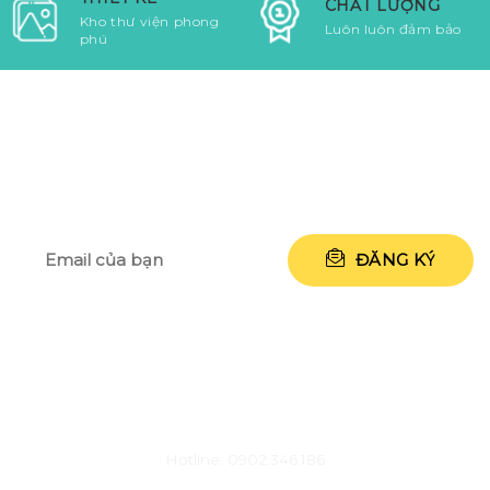
CHẤT LƯỢNG
Kho thư viện phong
Luôn luôn đảm bảo
phú
NHẬP ĐỊA CHỈ EMAIL CỦA BẠN ĐỂ
NHẬN NGAY 50.000 VNĐ
CHĂM SÓC KHÁCH HÀNG
Hotline: 0902.346.186