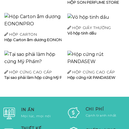
HỘP SON PERFUME STORE
HỘP GIẤY THƯỜNG
Vỏ hộp tinh dầu
HỘP CARTON
Hộp Carton âm dương EONONPRO
HỘP CỨNG CAO CẤP
HỘP CỨNG CAO CẤP
Tại sao phải làm hộp cứng Mỹ Phẩm?
Hộp cứng rút PANDASEW
CHI PHÍ
IN ẤN
Cạnh tranh nhất
Mọi lúc, mọi nơi
THIẾT KẾ