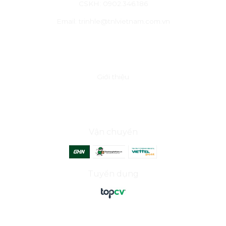
CSKH: 0902.346.186
Email: trinhle@tnlvietnam.com.vn
VỀ CHÚNG TÔI
Giới thiệu
ĐỐI TÁC
Vận chuyển
Tuyển dụng