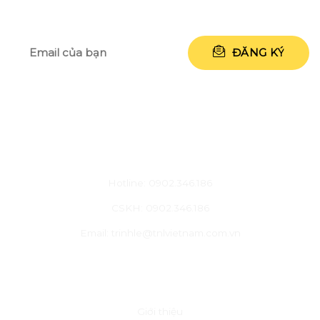
CHĂM SÓC KHÁCH HÀNG
Hotline: 0902.346.186
CSKH: 0902.346.186
Email: trinhle@tnlvietnam.com.vn
VỀ CHÚNG TÔI
Giới thiệu