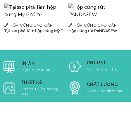
HỘP CỨNG CAO CẤP
HỘP CỨNG CAO CẤP
Tại sao phải làm hộp cứng Mỹ Phẩm?
Hộp cứng rút PANDASEW
CHI PHÍ
IN ẤN
Cạnh tranh nhất
Mọi lúc, mọi nơi
THIẾT KẾ
CHẤT LƯỢNG
Kho thư viện phong
Luôn luôn đảm bảo
phú
NHẬP ĐỊA CHỈ EMAIL CỦA BẠN ĐỂ
NHẬN NGAY 50.000 VNĐ