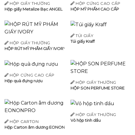
HỘP GIẤY THƯỜNG
HỘP CỨNG CAO CẤP
Hộp giấy Metalize Bạc ANGEL
HỘP MỸ PHẨM CAO CẤP
TÚI GIẤY
Túi giấy Kraff
HỘP GIẤY THƯỜNG
HỘP RÚT MỸ PHẨM GIẤY IVORY
HỘP CỨNG CAO CẤP
Hộp quà đựng rượu
HỘP GIẤY THƯỜNG
HỘP SON PERFUME STORE
HỘP GIẤY THƯỜNG
Vỏ hộp tinh dầu
HỘP CARTON
Hộp Carton âm dương EONONPRO