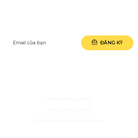
NHẬP ĐỊA CHỈ EMAIL CỦA BẠN ĐỂ
NHẬN NGAY 50.000 VNĐ
CHĂM SÓC KHÁCH HÀNG
Hotline: 0902.346.186
CSKH: 0902.346.186
Email: trinhle@tnlvietnam.com.vn