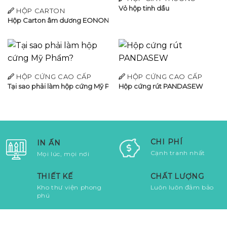
Vỏ hộp tinh dầu
HỘP CARTON
Hộp Carton âm dương EONONPRO
HỘP CỨNG CAO CẤP
HỘP CỨNG CAO CẤP
Tại sao phải làm hộp cứng Mỹ Phẩm?
Hộp cứng rút PANDASEW
CHI PHÍ
IN ẤN
Cạnh tranh nhất
Mọi lúc, mọi nơi
THIẾT KẾ
CHẤT LƯỢNG
Kho thư viện phong
Luôn luôn đảm bảo
phú