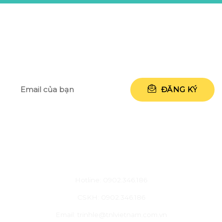
NHẬP ĐỊA CHỈ EMAIL CỦA BẠN ĐỂ
NHẬN NGAY 50.000 VNĐ
CHĂM SÓC KHÁCH HÀNG
Hotline: 0902.346.186
CSKH: 0902.346.186
Email: trinhle@tnlvietnam.com.vn