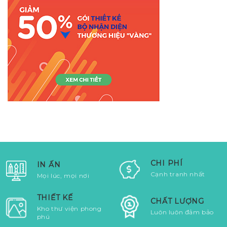
CHI PHÍ
IN ẤN
Cạnh tranh nhất
Mọi lúc, mọi nơi
THIẾT KẾ
CHẤT LƯỢNG
Kho thư viện phong
Luôn luôn đảm bảo
phú